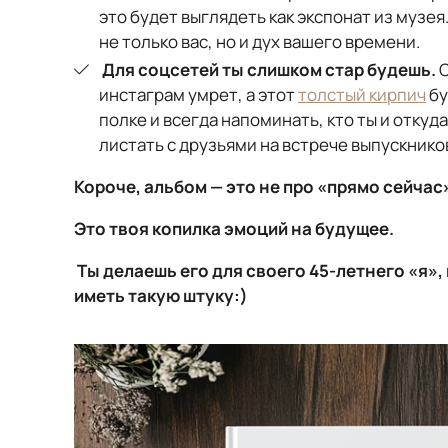
это будет выглядеть как экспонат из музе
не только вас, но и дух вашего времени.
Для соцсетей ты слишком стар будешь.
О
инстаграм умрет, а этот
толстый кирпич
бу
полке и всегда напоминать, кто ты и откуд
листать с друзьями на встрече выпускников
Короче, альбом — это не про «прямо сейчас
Это твоя копилка эмоций на будущее.
Ты делаешь его для своего 45-летнего «я»,
иметь такую штуку:)