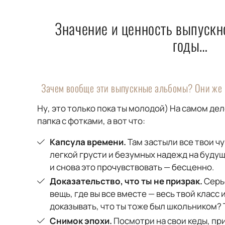
Значение и ценность выпускн
годы…
Зачем вообще эти выпускные альбомы? Они же
Ну, это только пока ты молодой) На самом дел
папка с фотками, а вот что:
Капсула времени.
Там застыли все твои чу
легкой грусти и безумных надежд на будущ
и снова это прочувствовать — бесценно.
Доказательство, что ты не призрак.
Серь
вещь, где вы все вместе — весь твой класс 
доказывать, что ты тоже был школьником?
Снимок эпохи.
Посмотри на свои кеды, при